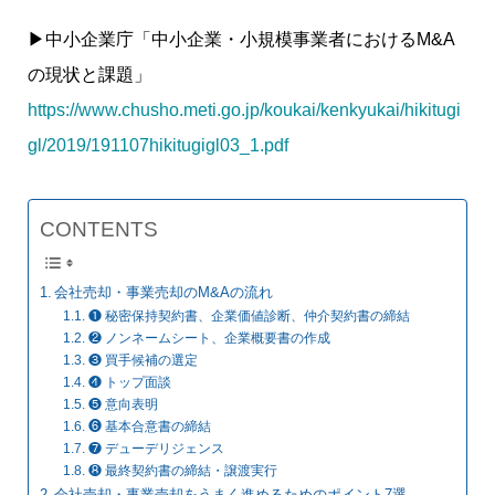
▶中小企業庁「中小企業・小規模事業者におけるM&A
の現状と課題」
https://www.chusho.meti.go.jp/koukai/kenkyukai/hikitugi
gl/2019/191107hikitugigl03_1.pdf
CONTENTS
会社売却・事業売却のM&Aの流れ
❶ 秘密保持契約書、企業価値診断、仲介契約書の締結
❷ ノンネームシート、企業概要書の作成
❸ 買手候補の選定
❹ トップ面談
❺ 意向表明
❻ 基本合意書の締結
❼ デューデリジェンス
❽ 最終契約書の締結・譲渡実行
会社売却・事業売却をうまく進めるためのポイント7選