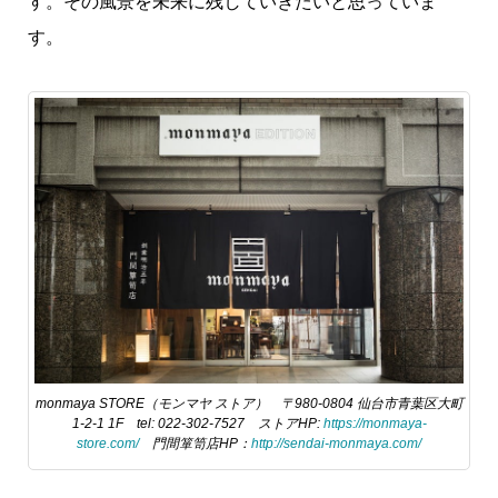
す。その風景を未来に残していきたいと思っていま
す。
monmaya STORE（モンマヤ ストア） 〒980-0804 仙台市青葉区大町
1-2-1 1F tel: 022-302-7527 ストアHP:
https://monmaya-
store.com/
門間箪笥店HP：
http://sendai-monmaya.com/