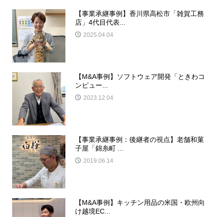
【事業承継事例】香川県高松市「雑賀工務
店」4代目代表...
2025.04.04
【M&A事例】ソフトウェア開発「ときわコ
ンピュー...
2023.12.04
【事業承継事例：後継者の視点】老舗和菓
子屋「錦糸町 ...
2019.06.14
【M&A事例】キッチン用品の米国・欧州向
け越境EC...