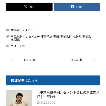
Post
Share
経営者インタビュー
事業承継 インタビュー
,
事業承継 実例
,
事業承継 後継者
,
事業承
継 親族
コメント:
0
関連記事はこちら
【事業承継事例】セメント会社の親族内承
継｜小河原セ...
2025.09.02