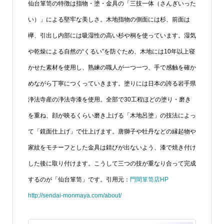
仙台箪笥の特徴は指物・塗・金具の「三技一体（さんぎいった
い）」による堅牢な美しさ。木地指物の側面には杉、前面は
欅、引出し内部には吸湿性の高い杉や桐を使っています。湿気
や乾燥による自然の“くるい”を防ぐため、木地には10年以上寝
かせた素材を使用し、熟練の職人が一つ一つ、手で感触を確か
めながら丁寧につくっていきます。塗りには日本の誇る岩手県
浄法寺産の浄法寺漆を使用。全部で30工程ほどの塗り・磨き
を重ね、顔が映るくらい磨き上げる「木地呂塗」の技法によっ
て「鏡面仕上げ」で仕上げます。唐獅子や牡丹などの縁起物や
家紋をモチーフとした金具は錆びが出ないよう、漆で焼き付け
した後に取り付けます。こうして三つの技が重なり合って完成
するのが「仙台箪笥」です。引用元：
門間箪笥店HP
http://sendai-monmaya.com/about/