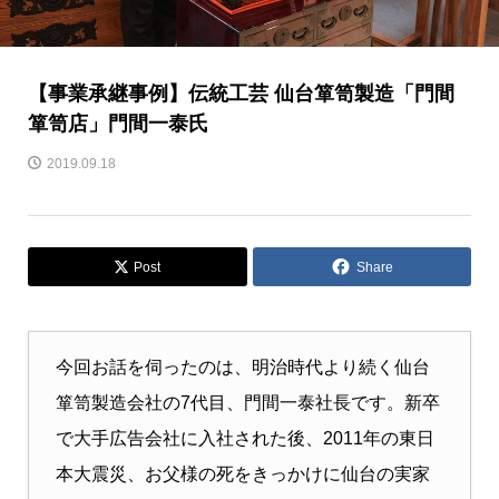
【事業承継事例】伝統工芸 仙台箪笥製造「門間
箪笥店」門間一泰氏
2019.09.18
Post
Share
今回お話を伺ったのは、明治時代より続く仙台
箪笥製造会社の7代目、門間一泰社長です。新卒
で大手広告会社に入社された後、2011年の東日
本大震災、お父様の死をきっかけに仙台の実家