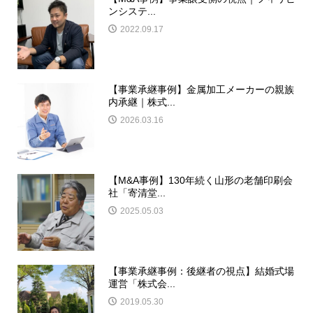
ンシステ...
2022.09.17
【事業承継事例】金属加工メーカーの親族
内承継｜株式...
2026.03.16
【M&A事例】130年続く山形の老舗印刷会
社「寄清堂...
2025.05.03
【事業承継事例：後継者の視点】結婚式場
運営「株式会...
2019.05.30