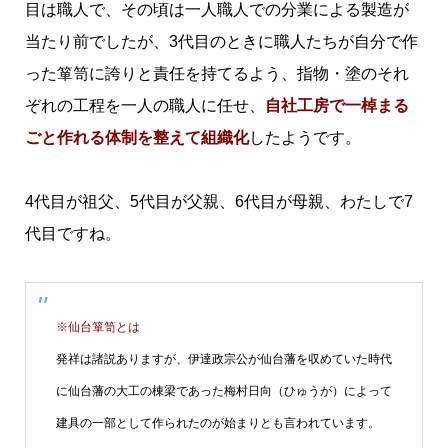
目は職人で、その頃は一人職人での分業による製造が
当たり前でしたが、3代目のときに職人たちが自分で作
った箪笥に誇りと責任を持てるよう、指物・塗のそれ
ぞれの工程を一人の職人に任せ、
自社工房で一棹まる
ごと作れる体制を整えて組織化
したようです。
4代目が祖父、5代目が父親、6代目が母親、わたしで7
代目ですね。
※仙台箪笥とは
発祥は諸説ありますが、伊達政宗公が仙台藩を収めていた時代
に仙台藩の大工の棟梁であった梅村日向（ひゅうが）によって
建具の一部として作られたのが始まりとも言われています。