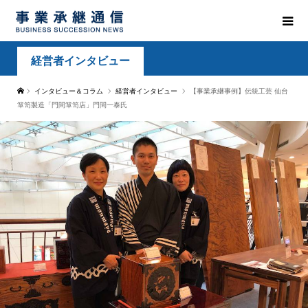
経営者インタビュー
インタビュー＆コラム
経営者インタビュー
【事業承継事例】伝統工芸 仙台
箪笥製造「門間箪笥店」門間一泰氏