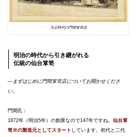
大正時代の門間箪笥店
明治の時代から引き継がれる
伝統の仙台箪笥
―まずはじめに門間箪笥店についてお聞かせくださ
い。
門間氏：
1872年（明治5年）の創業なので147年ですね。
仙台箪
笥※の製造元としてスタート
しています。初代と二代