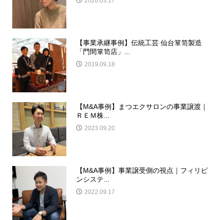
2020.03.17
【事業承継事例】伝統工芸 仙台箪笥製造
「門間箪笥店」...
2019.09.18
【M&A事例】まつエクサロンの事業譲渡｜
ＲＥＭ株...
2023.09.20
【M&A事例】事業譲受側の視点｜フィリピ
ンシステ...
2022.09.17