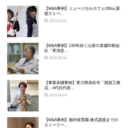
【M&A事例】ミュージカルカフェOffza 譲
渡ストー...
2022.04.01
【M&A事例】130年続く山形の老舗印刷会
社「寄清堂...
2025.05.03
【事業承継事例】香川県高松市「雑賀工務
店」4代目代表...
2025.04.04
【M&A事例】都内保育園 株式譲渡までの
ストーリー...