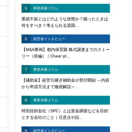
5
事業承継コラム
業績不振とはどのような状態か？陥ったときは
何をすべき？考えられる原因...
6
経営者インタビュー
【M&A事例】都内保育園 株式譲渡までのストー
リー（前編）｜Cheer pl...
7
事業承継コラム
【補助金】経営引継ぎ補助金が受付開始 ～内容
から申請方法まで徹底解説～...
8
事業承継コラム
特別目的会社（SPC）とは資金調達などを目的
とする会社のこと｜注意点や設...
9
経営者インタビュー