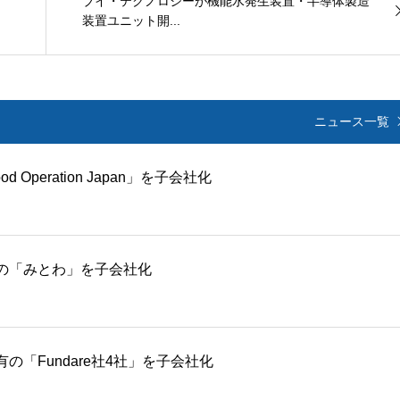
ブイ・テクノロジーが機能水発生装置・半導体製造
装置ユニット開...
ニュース一覧
peration Japan」を子会社化
の「みとわ」を子会社化
「Fundare社4社」を子会社化