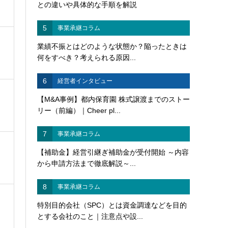
との違いや具体的な手順を解説
5
事業承継コラム
業績不振とはどのような状態か？陥ったときは
何をすべき？考えられる原因...
6
経営者インタビュー
【M&A事例】都内保育園 株式譲渡までのストー
リー（前編）｜Cheer pl...
7
事業承継コラム
【補助金】経営引継ぎ補助金が受付開始 ～内容
から申請方法まで徹底解説～...
8
事業承継コラム
特別目的会社（SPC）とは資金調達などを目的
とする会社のこと｜注意点や設...