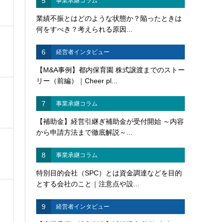
5
事業承継コラム
業績不振とはどのような状態か？陥ったときは
何をすべき？考えられる原因...
6
経営者インタビュー
【M&A事例】都内保育園 株式譲渡までのストー
リー（前編）｜Cheer pl...
7
事業承継コラム
【補助金】経営引継ぎ補助金が受付開始 ～内容
から申請方法まで徹底解説～...
8
事業承継コラム
特別目的会社（SPC）とは資金調達などを目的
とする会社のこと｜注意点や設...
9
経営者インタビュー