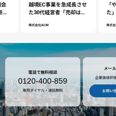
刷会
越境EC事業を急成長させ
「
断し
た30代経営者「売却はリ
た」
継
セットできる選択肢」
だM
株式会社ACM
株式会社
メー
電話で無料相談
企業価値評
0120-400-859
専用ダイヤル・通話無料
お問い