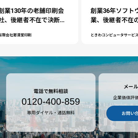
刷会
創業36年ソフトウェア企
北
断し
業、後継者不在のため80
社、
継
歳で第三者承継を決断
決
ときわコンピュータサービス株式会社
株式会
メー
電話で無料相談
企業価値評
0120-400-859
専用ダイヤル・通話無料
お問い